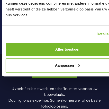
kunnen deze gegevens combineren met andere informatie di
Mail ons
heeft verstrekt of die ze hebben verzameld op basis van uw 
hun services.
onderdelen@brouwer-group.nl
Details
Alles toestaan
Aanpassen
U zoekt flexibele werk- en schaftruimtes voor op uw
bouwplaats.
Daar ligt onze expertise. Samen komen we tot de beste
totaaloplossing,