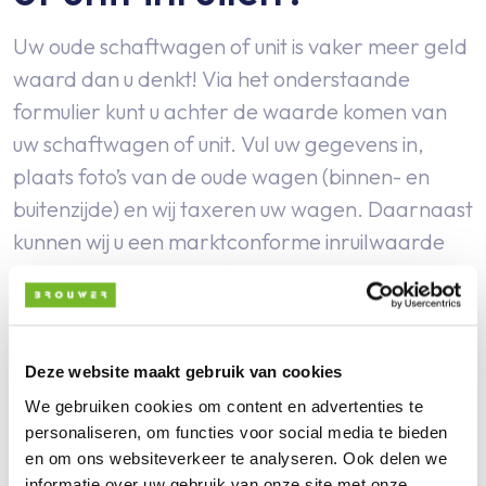
Uw oude schaftwagen of unit is vaker meer geld
waard dan u denkt! Via het onderstaande
formulier kunt u achter de waarde komen van
uw schaftwagen of unit. Vul uw gegevens in,
plaats foto’s van de oude wagen (binnen- en
buitenzijde) en wij taxeren uw wagen. Daarnaast
kunnen wij u een marktconforme inruilwaarde
bieden bij de aanschaf van een nieuwe
schaftwagen.
Let op: wij ruilen zelf geen
wagens in, maar geven u graag een indicatie
van de inruilwaarde.
Deze website maakt gebruik van cookies
We gebruiken cookies om content en advertenties te
personaliseren, om functies voor social media te bieden
Vul het formulier in
en om ons websiteverkeer te analyseren. Ook delen we
informatie over uw gebruik van onze site met onze