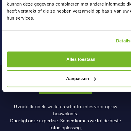
kunnen deze gegevens combineren met andere informatie di
Mail ons
heeft verstrekt of die ze hebben verzameld op basis van uw 
hun services.
onderdelen@brouwer-group.nl
Details
Alles toestaan
Aanpassen
U zoekt flexibele werk- en schaftruimtes voor op uw
bouwplaats.
Daar ligt onze expertise. Samen komen we tot de beste
totaaloplossing,