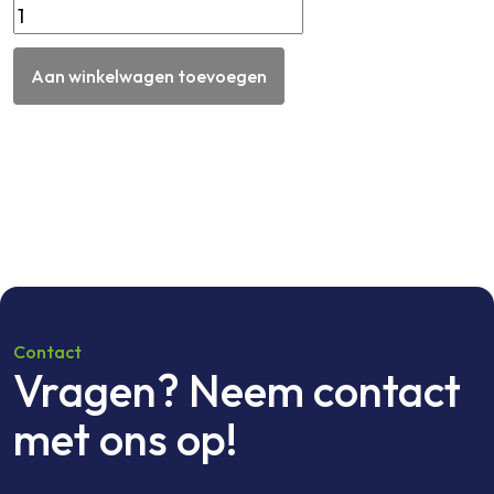
Comfoorkast
500
x
Aan winkelwagen toevoegen
500
mm
zonder
lade
in
lichtbruin
betontriplex
aantal
Contact
Vragen? Neem contact
met ons op!