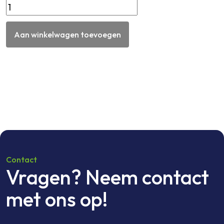
Dru
gasgevelkachel
beige
Aan winkelwagen toevoegen
propaan,
2.8
kwh.
aantal
Contact
Vragen? Neem contact
met ons op!