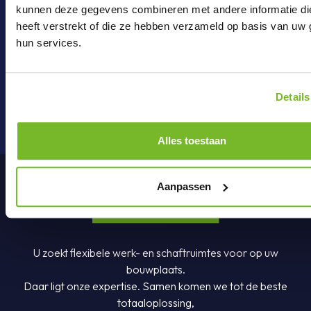
kunnen deze gegevens combineren met andere informatie di
Mail ons
heeft verstrekt of die ze hebben verzameld op basis van uw 
hun services.
onderdelen@brouwer-group.nl
Details
Alles toestaan
Aanpassen
U zoekt flexibele werk- en schaftruimtes voor op uw
bouwplaats.
Daar ligt onze expertise. Samen komen we tot de beste
totaaloplossing,