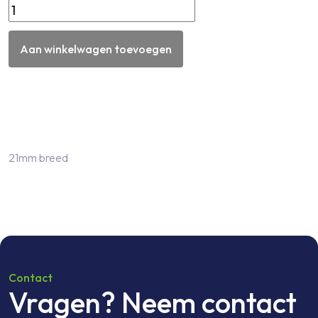
EPDM
voegprofiel
tbv
Aan winkelwagen toevoegen
wand-
kolomaansluiting
incl.
anti
rekkoord.
21mm breed
aantal
Contact
Vragen? Neem contact