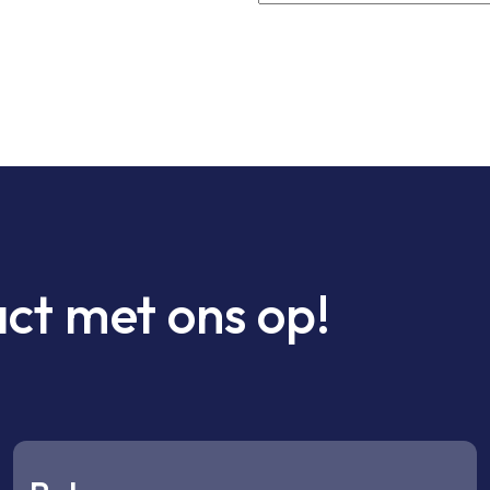
t.b.v.
kunststof
inbouwrolluik
(1800mm)
aantal
ct met ons op!