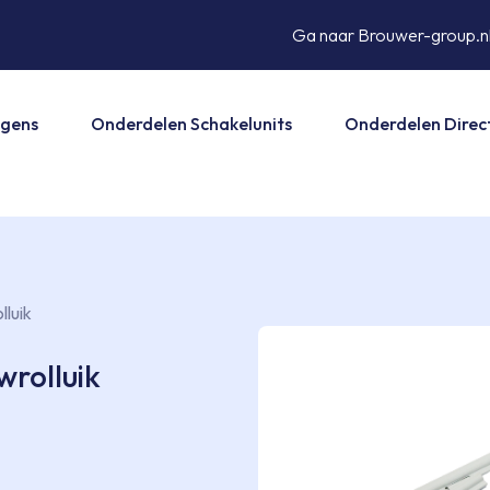
Ga naar Brouwer-group.n
agens
Onderdelen Schakelunits
Onderdelen Direct
lluik
wrolluik