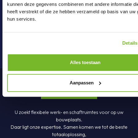
kunnen deze gegevens combineren met andere informatie di
Mail ons
heeft verstrekt of die ze hebben verzameld op basis van uw 
hun services.
onderdelen@brouwer-group.nl
Details
Alles toestaan
Aanpassen
U zoekt flexibele werk- en schaftruimtes voor op uw
bouwplaats.
Daar ligt onze expertise. Samen komen we tot de beste
totaaloplossing,