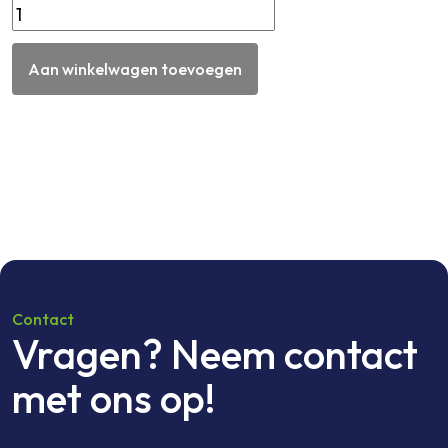
Kunststof
hoekprofiel
Rood
Aan winkelwagen toevoegen
wit
geblokte
hoek
L1935mm
aantal
Contact
Vragen? Neem contact
met ons op!