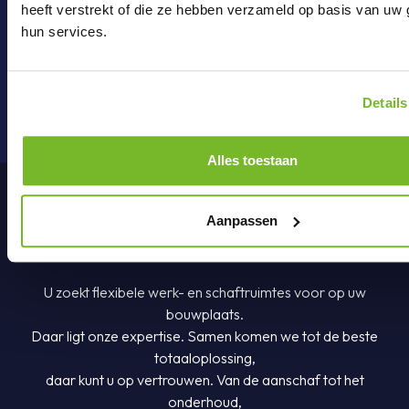
heeft verstrekt of die ze hebben verzameld op basis van uw 
hun services.
onderdelen@brouwer-group.nl
Details
Alles toestaan
Aanpassen
U zoekt flexibele werk- en schaftruimtes voor op uw
bouwplaats.
Daar ligt onze expertise. Samen komen we tot de beste
totaaloplossing,
daar kunt u op vertrouwen. Van de aanschaf tot het
onderhoud,