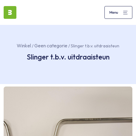
Winkel
Geen categorie
/
/ Slinger t.b.v. uitdraaisteun
Slinger t.b.v. uitdraaisteun