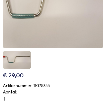
€
29,00
Artikelnummer:
11075355
Aantal:
Slinger
t.b.v.