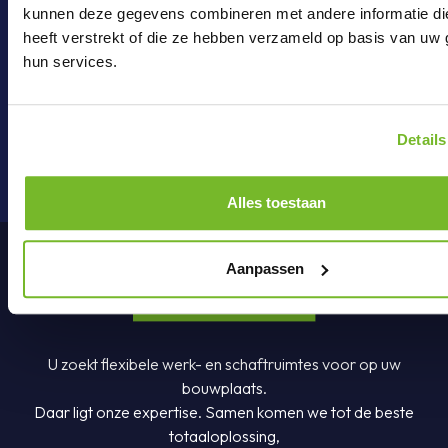
kunnen deze gegevens combineren met andere informatie di
Mail ons
heeft verstrekt of die ze hebben verzameld op basis van uw 
hun services.
onderdelen@brouwer-group.nl
Details
Alles toestaan
Aanpassen
U zoekt flexibele werk- en schaftruimtes voor op uw
bouwplaats.
Daar ligt onze expertise. Samen komen we tot de beste
totaaloplossing,