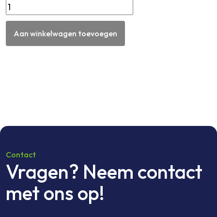
Tafelblad
2400
x
Aan winkelwagen toevoegen
550
mm
met
ronde
hoeken
beton
triplex
18mm
aantal
Contact
Vragen? Neem contact
met ons op!